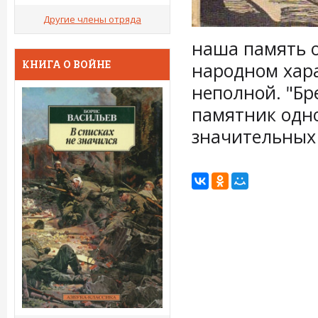
Другие члены отряда
наша память о
КНИГА О ВОЙНЕ
народном хара
неполной. "Бр
памятник одн
значительных 