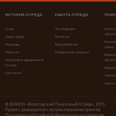
ИСТОРИЯ ОТРЯДА
РАБОТА ОТРЯДА
ПОИС
О нас
Экспедиции
Книга 
облас
Наши люди
Проекты
Вологж
Награды
Мероприятия
плену
Новости
Найденные солдаты
Воинск
Поисковое движение в
Арханг
России
Марше
Контакты
Област
Карта
© ВОМОО «Вологодский Поисковый Отряд», 2015
Проект реализуется с использованием грантов
Президента Российской Федерации на развитие