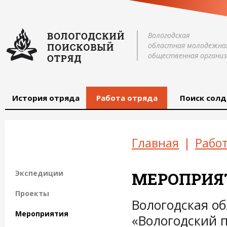
Вологодская
областная молодежна
общественная организ
История отряда
Работа отряда
Поиск солд
Главная
|
Работ
Экспедиции
МЕРОПРИЯ
Проекты
Вологодская о
Мероприятия
«Вологодский 