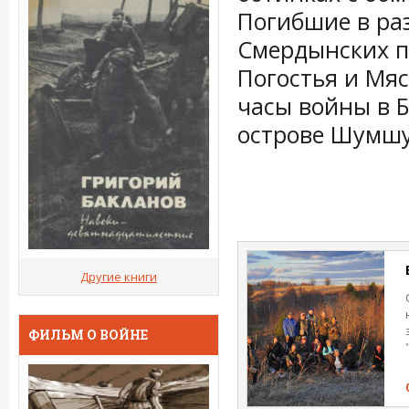
Погибшие в ра
Смердынских по
Погостья и Мяс
часы войны в Б
острове Шумшу
Другие книги
ФИЛЬМ О ВОЙНЕ