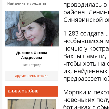
проводилась в
Найденные солдаты
района Ленинг
Синявинской о
1 283 солдата 
несбывшиеся м
ночью у костра
Дьякова Оксана
Вахты памяти, 
Андреевна
чтобы хоть на 
Член отряда
их, найденных 
Другие члены отряда
предрассветной
Моряки и пехот
КНИГА О ВОЙНЕ
новеньких пол
ботинках с обм