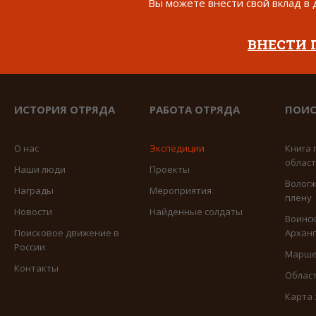
Вы можете внести свой вклад в 
ВНЕСТИ
ИСТОРИЯ ОТРЯДА
РАБОТА ОТРЯДА
ПОИС
О нас
Экспедиции
Книга 
облас
Наши люди
Проекты
Вологж
Награды
Мероприятия
плену
Новости
Найденные солдаты
Воинск
Поисковое движение в
Арханг
России
Марше
Контакты
Област
Карта