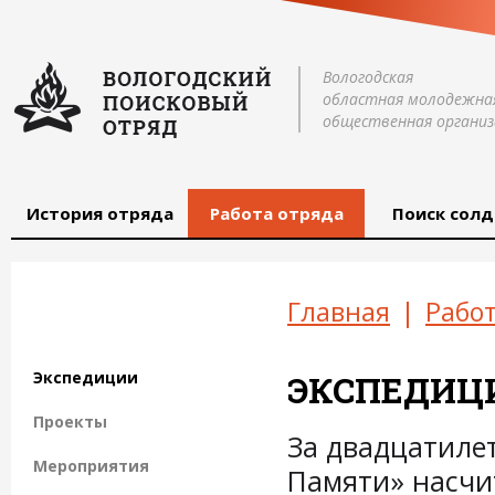
Вологодская
областная молодежна
общественная организ
История отряда
Работа отряда
Поиск солд
Главная
|
Работ
Экспедиции
ЭКСПЕДИЦ
Проекты
За двадцатиле
Мероприятия
Памяти» насчи