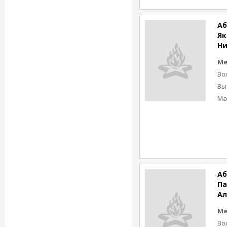
Аб
Як
Н
Ме
Во
Вы
Ма
Аб
Па
Ал
Ме
Во