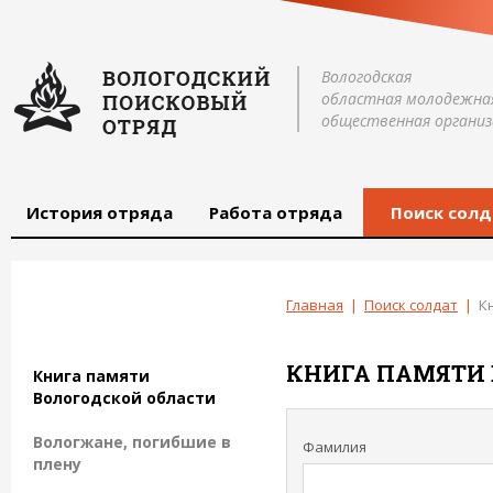
Вологодская
областная молодежна
общественная организ
История отряда
Работа отряда
Поиск солд
Главная
|
Поиск солдат
|
К
КНИГА ПАМЯТИ 
Книга памяти
Вологодской области
Вологжане, погибшие в
Фамилия
плену