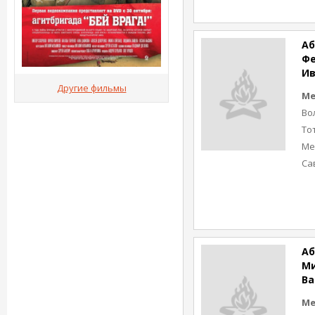
Аб
Ф
Ив
Другие фильмы
Ме
Во
То
Ме
Са
Аб
М
Ва
Ме