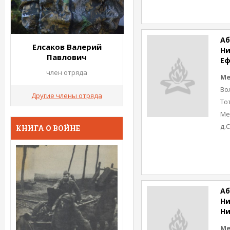
Аб
Елсаков Валерий
Ни
Павлович
Е
член отряда
Ме
Во
Другие члены отряда
То
Ме
д.
КНИГА О ВОЙНЕ
Аб
Ни
Ни
Ме