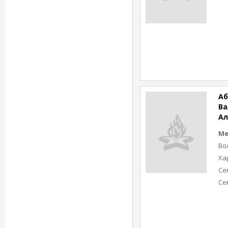
Аб
Ва
Ал
Ме
Во
Ха
Се
Се