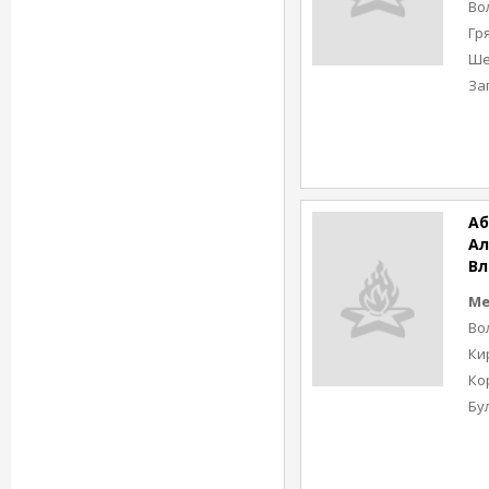
Во
Гр
Ше
За
А
Ал
В
Ме
Во
Ки
Ко
Бу