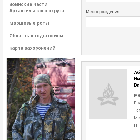
Воинские части
Архангельского округа
Место рождения
Маршевые роты
Область в годы войны
Карта захоронений
Аб
Ни
Ва
Ме
Во
То
Ме
Н.