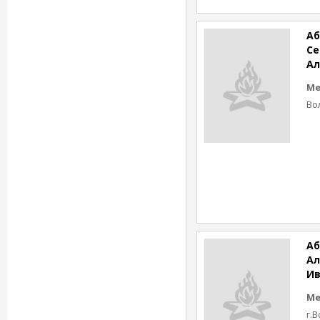
Аб
С
Ал
Ме
Во
Аб
Ал
Ив
Ме
г.