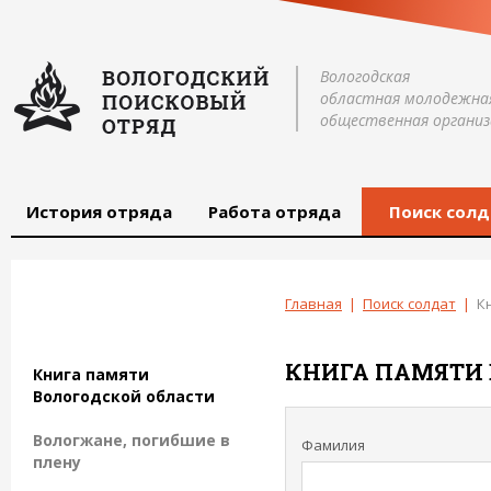
Вологодская
областная молодежна
общественная организ
История отряда
Работа отряда
Поиск солд
Главная
|
Поиск солдат
|
К
КНИГА ПАМЯТИ 
Книга памяти
Вологодской области
Вологжане, погибшие в
Фамилия
плену