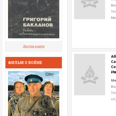
Во
То
Ме
Другие книги
Аб
Са
ФИЛЬМ О ВОЙНЕ
Со
Ив
Ме
Во
То
с/