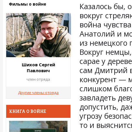
Фильмы о войне
Казалось бы, 
вокруг стреля
война чувства
Анатолий и м
из немецкого 
Вокруг немцы,
сарае у дерев
Шихов Сергей
сам Дмитрий в
Павлович
конкурент — м
член отряда
слишком благо
Другие члены отряда
завладеть дев
допустить, да
КНИГА О ВОЙНЕ
угрозу безопа
то и выяснится