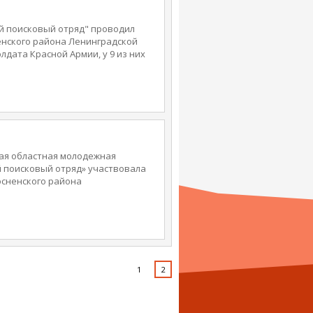
кий поисковый отряд" проводил
енского района Ленинградской
лдата Красной Армии, у 9 из них
ская областная молодежная
 поисковый отряд» участвовала
осненского района
1
2