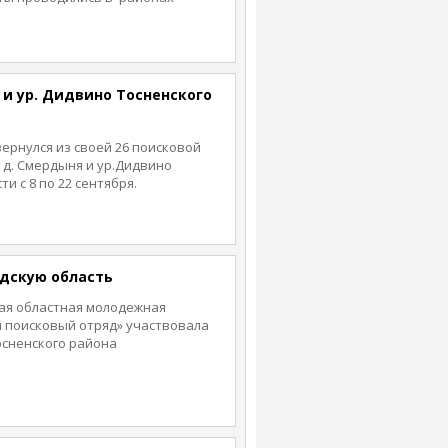
о района Ленинградской
 и ур. Дидвино Тосненского
ернулся из своей 26 поисковой
 д. Смердыня и ур.Дидвино
и с 8 по 22 сентября.
дскую область
ская областная молодежная
 поисковый отряд» участвовала
осненского района