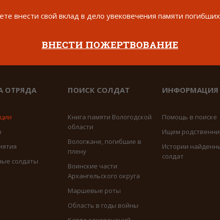
те внести свой вклад в дело увековечения памяти погибших
ВНЕСТИ ПОЖЕРТВОВАНИЕ
А ОТРЯДА
ПОИСК СОЛДАТ
ИНФОРМАЦИЯ
иции
Книга памяти Вологодской
Помощь в поиске
области
ы
Ищем родственни
Вологжане, погибшие в
иятия
Истории найденн
плену
солдат
ные солдаты
Воинские части
Архангельского округа
Маршевые роты
Область в годы войны