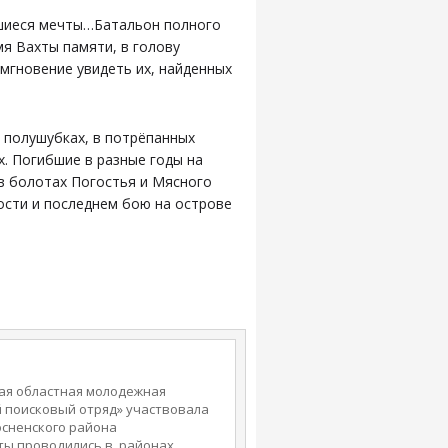
вшиеся мечты…Батальон полного
мя Вахты памяти, в голову
 мгновение увидеть их, найденных
х полушубках, в потрёпанных
х. Погибшие в разные годы на
 в болотах Погостья и Мясного
ости и последнем бою на острове
ская областная молодежная
 поисковый отряд» участвовала
осненского района
ты проводились в районах