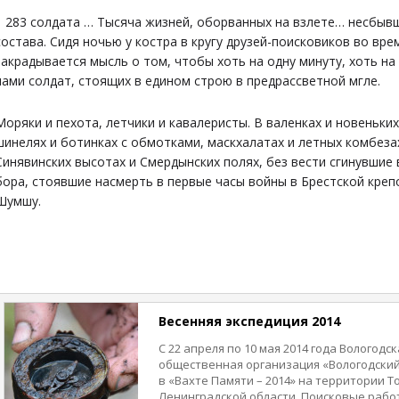
1 283 солдата … Тысяча жизней, оборванных на взлете… несбы
состава. Сидя ночью у костра в кругу друзей-поисковиков во вре
закрадывается мысль о том, чтобы хоть на одну минуту, хоть на
нами солдат, стоящих в едином строю в предрассветной мгле.
Моряки и пехота, летчики и кавалеристы. В валенках и новеньки
шинелях и ботинках с обмотками, маскхалатах и летных комбеза
Синявинских высотах и Смердынских полях, без вести сгинувшие
бора, стоявшие насмерть в первые часы войны в Брестской креп
Шумшу.
Весенняя экспедиция 2014
С 22 апреля по 10 мая 2014 года Вологод
общественная организация «Вологодский
в «Вахте Памяти – 2014» на территории Т
Ленинградской области. Поисковые рабо