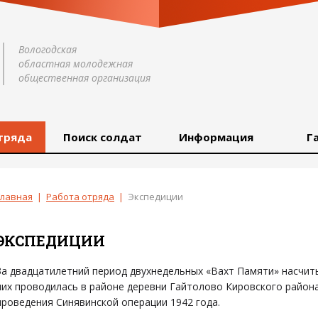
Вологодская
областная молодежная
общественная организация
тряда
Поиск солдат
Информация
Г
Главная
|
Работа отряда
|
Экспедиции
ЭКСПЕДИЦИИ
За двадцатилетний период двухнедельных «Вахт Памяти» насчиты
них проводилась в районе деревни Гайтолово Кировского район
проведения Синявинской операции 1942 года.