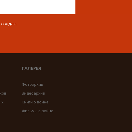
 солдат.
ГАЛЕРЕЯ
Фотоархив
ков
Видеоархив
ых
Книги о войне
Фильмы о войне