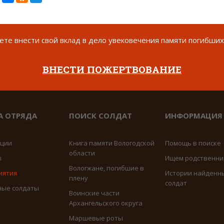
те внести свой вклад в дело увековечения памяти погибших
ВНЕСТИ ПОЖЕРТВОВАНИЕ
А ОТРЯДА
ПОИСК СОЛДАТ
ИНФОРМАЦИЯ
иции
Книга памяти Вологодской
Помощь в поиске
области
ы
Ищем родственни
Вологжане, погибшие в
иятия
Истории найденн
плену
солдат
ные солдаты
Воинские части
Архангельского округа
Маршевые роты