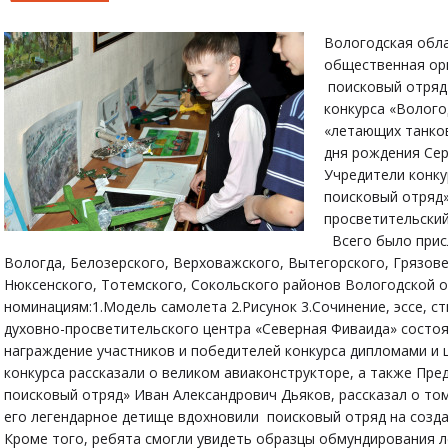
Вологодская обл
общественная ор
поисковый отряд
конкурса «Волого
«летающих танков
дня рождения Се
Учредители конк
поисковый отряд
просветительск
Всего было присл
Вологда, Белозерского, Верховажского, Вытегорского, Грязов
Нюксенского, Тотемского, Сокольского районов Вологодской о
номинациям:1.Модель самолета 2.Рисунок 3.Сочинение, эссе, ст
духовно-просветительского центра «Северная Фиваида» состо
награждение участников и победителей конкурса дипломами и 
конкурса рассказали о великом авиаконструкторе, а также П
поисковый отряд» Иван Александрович Дьяков, рассказал о том
его легендарное детище вдохновили поисковый отряд на созда
Кроме того, ребята смогли увидеть образцы обмундирования 