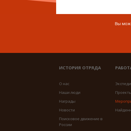
Вы може
ИСТОРИЯ ОТРЯДА
РАБОТ
О нас
Экспед
Наши люди
Проект
Награды
Меропр
Новости
Найден
Поисковое движение в
России