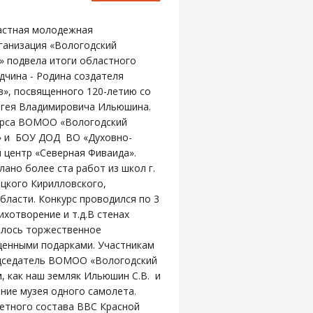
астная молодежная
ганизация «Вологодский
» подвела итоги областного
дчина - Родина создателя
», посвященного 120-летию со
ргея Владимировича Ильюшина.
урса ВОМОО «Вологодский
» и БОУ ДОД ВО «Духовно-
ий центр «Северная Фиваида».
ано более ста работ из школ г.
ецкого Кирилловского,
бласти. Конкурс проводился по 3
ихотворение и т.д.В стенах
ялось торжественное
ценными подарками. Участникам
редседатель ВОМОО «Вологодский
, как наш земляк Ильюшин С.В. и
ние музея одного самолета.
летного состава ВВС Красной