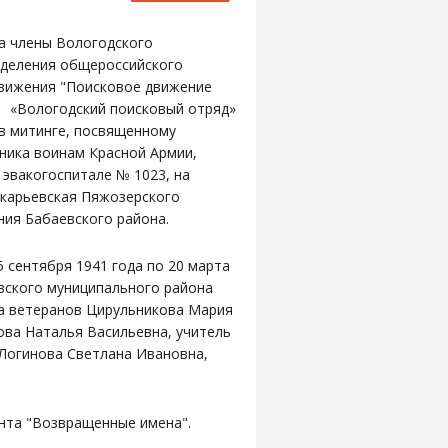
а члены Вологодского
тделения общероссийского
вижения "Поисковое движение
«Вологодский поисковый отряд»
в митинге, посвященному
ика воинам Красной Армии,
 эвакогоспитале № 1023, на
акарьевская Пяжозерского
ния Бабаевского района.
5 сентября 1941 года по 20 марта
евского муниципального района
а ветеранов Цирульникова Мария
ова Наталья Васильевна, учитель
Логинова Светлана Ивановна,
анта "Возвращенные имена".