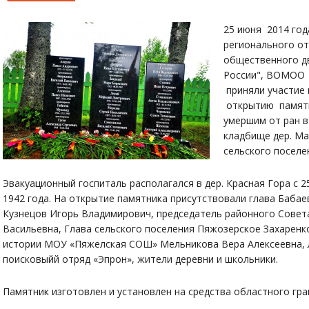
25 июня 2014 год
регионального о
общественного д
России", ВОМОО 
приняли участие 
открытию памятн
умершим от ран в
кладбище дер. М
сельского поселе
Эвакуационный госпиталь располагался в дер. Красная Гора с 2
1942 года. На открытие памятника присутствовали глава Баба
Кузнецов Игорь Владимирович, председатель районного Совет
Васильевна, Глава сельского поселения Пяжозерское Захаренк
истории МОУ «Пяжелская СОШ» Мельникова Вера Алексеевна, 
поисковыйй отряд «Эпрон», жители деревни и школьники.
Памятник изготовлен и установлен на средства областного гр