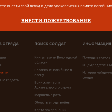
те внести свой вклад в дело увековечения памяти погибших
ВНЕСТИ ПОЖЕРТВОВАНИЕ
А ОТРЯДА
ПОИСК СОЛДАТ
ИНФОРМАЦИЯ
иции
Книга памяти Вологодской
Помощь в поиске
области
ы
Ищем родственни
Вологжане, погибшие в
иятия
Истории найденн
плену
солдат
ные солдаты
Воинские части
Архангельского округа
Маршевые роты
Область в годы войны
Карта захоронений