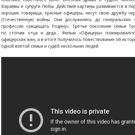
Вараввы и супруги Любы. Действия картины развиваются в пер
хороших товарища, красные офицеры, несут свою дружбу чер
Отечественную войны. Они дослужились до генеральских 
профессии «защищать Родину». Третье поколение семьи 
по стопам отца и деда… Фильм «Офицеры» планировался 
офицерских жен, а в итоге получилось повествование об истор
одной взятой семьи и судеб нескольких людей.