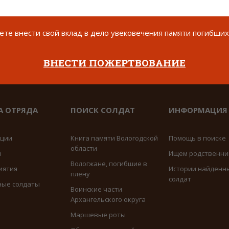
те внести свой вклад в дело увековечения памяти погибших
ВНЕСТИ ПОЖЕРТВОВАНИЕ
А ОТРЯДА
ПОИСК СОЛДАТ
ИНФОРМАЦИЯ
иции
Книга памяти Вологодской
Помощь в поиске
области
ы
Ищем родственни
Вологжане, погибшие в
иятия
Истории найденн
плену
солдат
ные солдаты
Воинские части
Архангельского округа
Маршевые роты