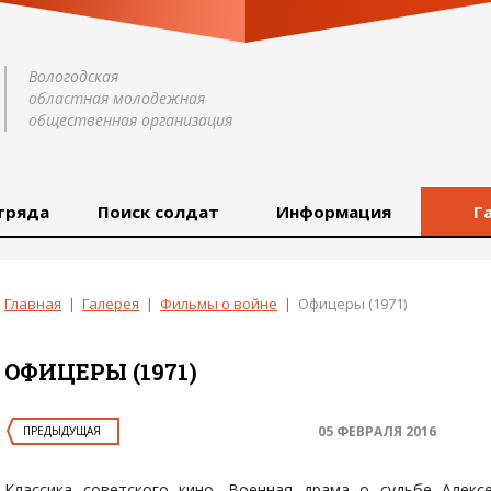
Вологодская
областная молодежная
общественная организация
тряда
Поиск солдат
Информация
Г
Главная
|
Галерея
|
Фильмы о войне
|
Офицеры (1971)
ОФИЦЕРЫ (1971)
05 ФЕВРАЛЯ 2016
ПРЕДЫДУЩАЯ
Классика советского кино. Военная драма о судьбе Алекс