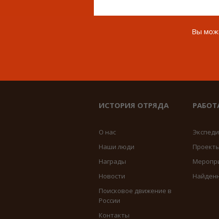
Вы може
ИСТОРИЯ ОТРЯДА
РАБОТ
О нас
Экспед
Наши люди
Проект
Награды
Меропр
Новости
Найден
Поисковое движение в
России
Контакты