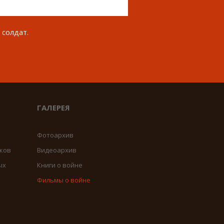
 солдат.
ГАЛЕРЕЯ
Фотоархив
ков
Видеоархив
ых
Книги о войне
Фильмы о войне