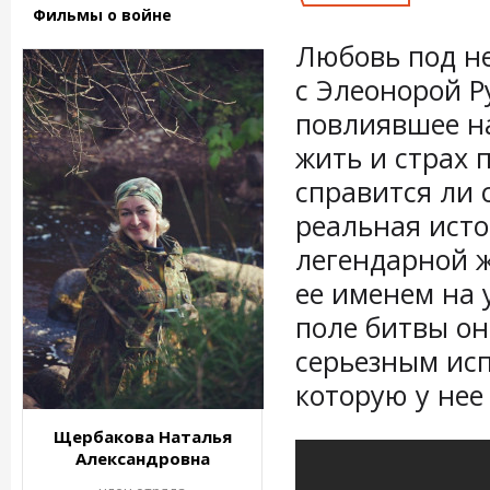
Фильмы о войне
Любовь под н
с Элеонорой Р
повлиявшее н
жить и страх 
справится ли 
реальная ист
легендарной 
ее именем на у
поле битвы он
серьезным исп
которую у нее
Щербакова Наталья
Александровна