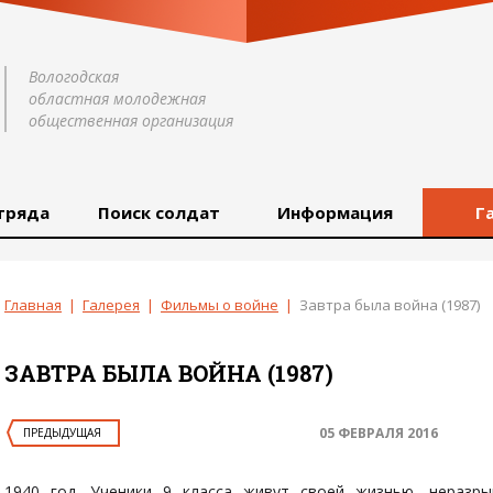
Вологодская
областная молодежная
общественная организация
тряда
Поиск солдат
Информация
Г
Главная
|
Галерея
|
Фильмы о войне
|
Завтра была война (1987)
ЗАВТРА БЫЛА ВОЙНА (1987)
05 ФЕВРАЛЯ 2016
ПРЕДЫДУЩАЯ
1940 год. Ученики 9 класса живут своей жизнью, неразры