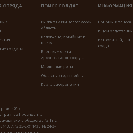
А ОТРЯДА
ПОИСК СОЛДАТ
ИНФОРМАЦИЯ
иции
Книга памяти Вологодской
Помощь в поиске
области
ы
Ищем родственни
Вологжане, погибшие в
иятия
Истории найденн
плену
солдат
ные солдаты
Воинские части
Архангельского округа
Маршевые роты
Область в годы войны
Карта захоронений
ряд», 2015
м грантов Президента
ражданского общества № 18-2-
-014857, № 23-2-011438, № 24-2-
зидентских грантов.