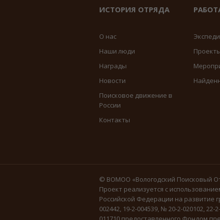
ИСТОРИЯ ОТРЯДА
РАБОТ
О нас
Экспед
Наши люди
Проект
Награды
Меропр
Новости
Найден
Поисковое движение в
России
Контакты
© ВОМОО «Вологодский Поисковый От
Проект реализуется с использование
Российской Федерации на развитие г
002442, 19-2-004539, № 20-2-020102, 22-2
011710 предоставленного Фондом пре