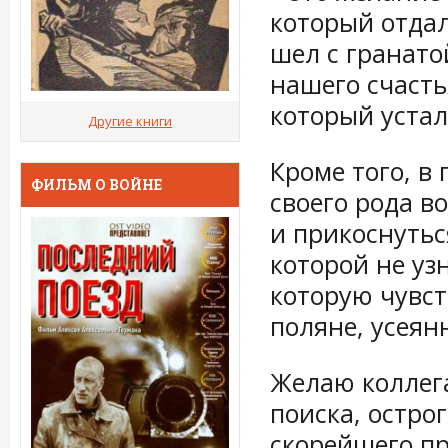
который отдал
шел с гранато
нашего счасть
который устал
Другие книги
Кроме того, в
ФИЛЬМ О ВОЙНЕ
своего рода в
и прикоснутьс
которой не уз
которую чувст
поляне, усеян
Желаю коллег
поиска, острог
скорейшего п