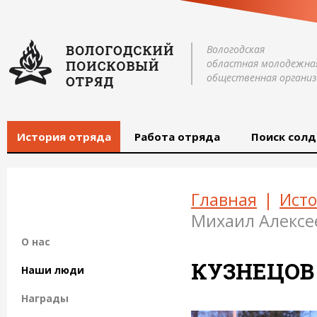
Вологодская
областная молодежна
общественная организ
История отряда
Работа отряда
Поиск солд
Главная
|
Исто
Михаил Алексе
О нас
КУЗНЕЦОВ
Наши люди
Награды