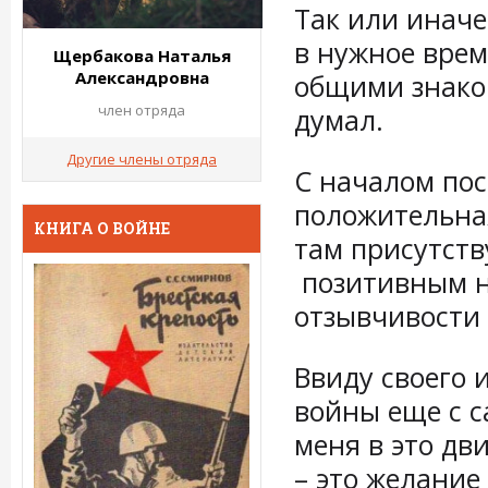
Так или иначе
в нужное врем
Щербакова Наталья
Александровна
общими знаком
член отряда
думал.
Другие члены отряда
С началом пос
положительная
КНИГА О ВОЙНЕ
там присутст
позитивным на
отзывчивости 
Ввиду своего 
войны еще с с
меня в это дв
– это желание