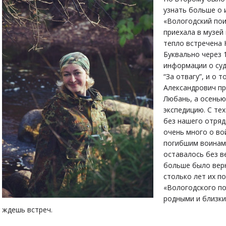
узнать больше о 
«Вологодский пои
приехала в музей
тепло встречена
Буквально через 
информации о суд
“За отвагу”, и о 
Александрович пр
Любань, а осенью
экспедицию. С те
без нашего отряд
очень много о во
погибшим воинам
оставалось без в
больше было верн
столько лет их по
«Вологодского по
родными и близки
ждешь встреч.