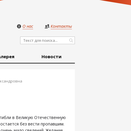
О нас
Контакты
алерея
Новости
ксандровна
огибли в Великую Отечественную
и остается без вести пропавшим.
очень мало сведений. Желание