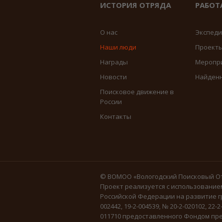
ИСТОРИЯ ОТРЯДА
РАБОТ
О нас
Экспед
Наши люди
Проект
Награды
Меропр
Новости
Найден
Поисковое движение в
России
Контакты
© ВОМОО «Вологодский Поисковый От
Проект реализуется с использование
Российской Федерации на развитие г
002442, 19-2-004539, № 20-2-020102, 22-2
011710 предоставленного Фондом пре