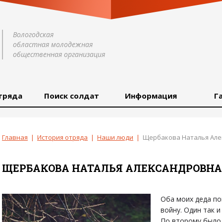
Вологодская
областная молодежная
общественная организация
тряда
Поиск солдат
Информация
Г
Главная
|
История отряда
|
Наши люди
|
Щербакова Наталья Але
ЩЕРБАКОВА НАТАЛЬЯ АЛЕКСАНДРОВНА
Оба моих деда п
войну. Один так 
По второму было 