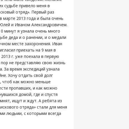
их судьбе привело меня в
сковый отряд». Первый раз
 в марте 2013 года и была очень
 Юлей и Иваном Александровичем.
10 минут я узнала очень много
ьбе деда и о ранении, и о медали
точном месте захоронения. Иван
игласил приехать на 9 мая в
 2013 г. уже поехала в первую
х пор не представляю свою жизнь
а. За время экспедиций узнала
йне. Хочу отдать свой долг
, чтоб как можно меньше
ести пропавших, и как можно
увшихся домой, где и спустя
мнят, ищут и ждут. А ребята из
искового отряда» стали для меня
ми людьми, с которыми всегда