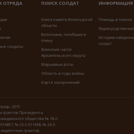
А ОТРЯДА
ПОИСК СОЛДАТ
ИНФОРМАЦИЯ
иции
Книга памяти Вологодской
Помощь в поиске
области
ы
Ищем родственни
Вологжане, погибшие в
иятия
Истории найденн
плену
солдат
ные солдаты
Воинские части
Архангельского округа
Маршевые роты
Область в годы войны
Карта захоронений
ряд», 2015
м грантов Президента
ражданского общества № 18-2-
-014857, № 23-2-011438, № 24-2-
зидентских грантов.