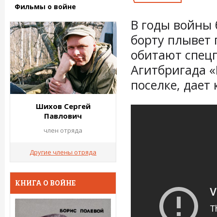
Фильмы о войне
В годы войны 
борту плывет 
обитают спецп
Агитбригада «
поселке, дает
Шихов Сергей
Павлович
член отряда
Другие члены отряда
КНИГА О ВОЙНЕ