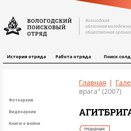
Вологодская
областная молодежна
общественная организ
История отряда
Работа отряда
Поиск солд
Главная
|
Гале
врага" (2007)
Фотоархив
АГИТБРИГАД
Видеоархив
Книги о войне
ПРЕДЫДУЩАЯ