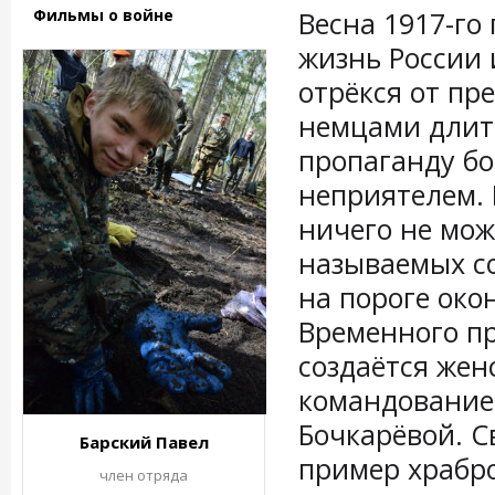
Фильмы о войне
Весна 1917-го
жизнь России 
отрёкся от пре
немцами длитс
пропаганду б
неприятелем. 
ничего не мож
называемых со
на пороге око
Временного пр
создаётся жен
командование
Бочкарёвой. С
Барский Павел
пример храбро
член отряда