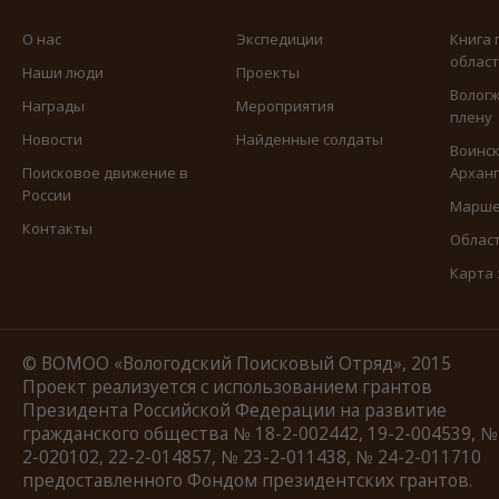
О нас
Экспедиции
Книга 
облас
Наши люди
Проекты
Вологж
Награды
Мероприятия
плену
Новости
Найденные солдаты
Воинск
Поисковое движение в
Арханг
России
Марше
Контакты
Област
Карта
© ВОМОО «Вологодский Поисковый Отряд», 2015
Проект реализуется с использованием грантов
Президента Российской Федерации на развитие
гражданского общества № 18-2-002442, 19-2-004539, №
2-020102, 22-2-014857, № 23-2-011438, № 24-2-011710
предоставленного Фондом президентских грантов.