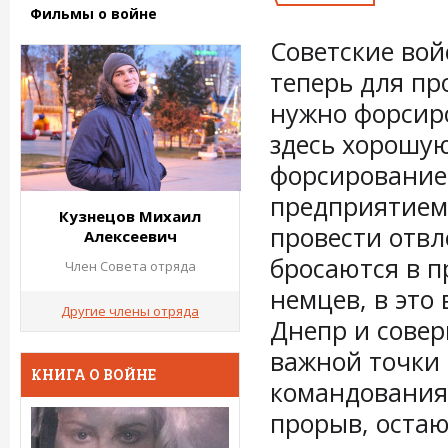
Фильмы о войне
Советские вой
теперь для пр
нужно форсир
здесь хорошу
форсирование
предприятием
Кузнецов Михаил
провести отв
Алексеевич
бросаются в п
Член Совета отряда
немцев, в это
Другие члены отряда
Днепр и совер
важной точки 
КНИГА О ВОЙНЕ
командования
прорыв, остаю