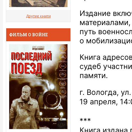
Издание вклю
Другие книги
материалами,
путь военнос
ФИЛЬМ О ВОЙНЕ
о мобилизаци
Книга адресов
судеб участн
памяти.
г. Вологда, ул
19 апреля, 14:
***
Книга издана