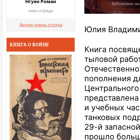
Нгуен Роман
член отряда
Другие члены отряда
Юлия Владими
КНИГА О ВОЙНЕ
Книга посвящ
тыловой рабо
Отечественной
пополнения д
Центрального
представлена
и учебных ча
танковых под
29-й запасной
прошло больш