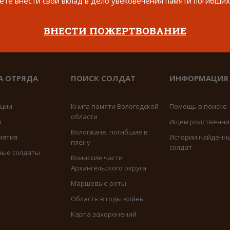
те внести свой вклад в дело увековечения памяти погибших
ВНЕСТИ ПОЖЕРТВОВАНИЕ
А ОТРЯДА
ПОИСК СОЛДАТ
ИНФОРМАЦИЯ
иции
Книга памяти Вологодской
Помощь в поиске
области
ы
Ищем родственни
Вологжане, погибшие в
иятия
Истории найденн
плену
солдат
ные солдаты
Воинские части
Архангельского округа
Маршевые роты
Область в годы войны
Карта захоронений