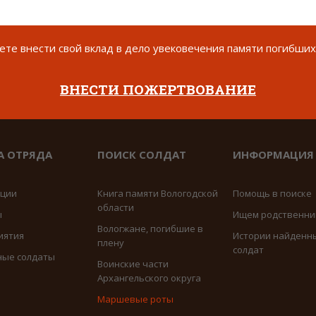
те внести свой вклад в дело увековечения памяти погибших
ВНЕСТИ ПОЖЕРТВОВАНИЕ
А ОТРЯДА
ПОИСК СОЛДАТ
ИНФОРМАЦИЯ
иции
Книга памяти Вологодской
Помощь в поиске
области
ы
Ищем родственни
Вологжане, погибшие в
иятия
Истории найденн
плену
солдат
ные солдаты
Воинские части
Архангельского округа
Маршевые роты