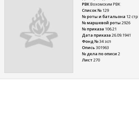
РВК
Вохомским РВК
Список №
129
№ роты и батальона
12 стр
№ маршевой роты
2926
№ приказа
106.21
Дата приказа
26.09.1941
Фонд №
34 зсп
Опись
301963
№ дела по описи
2
Лист
270