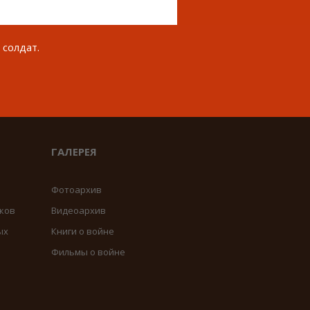
 солдат.
ГАЛЕРЕЯ
Фотоархив
ков
Видеоархив
ых
Книги о войне
Фильмы о войне