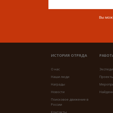
Вы може
ИСТОРИЯ ОТРЯДА
РАБОТ
О нас
Экспед
Наши люди
Проект
Награды
Меропр
Новости
Найден
Поисковое движение в
России
Контакты