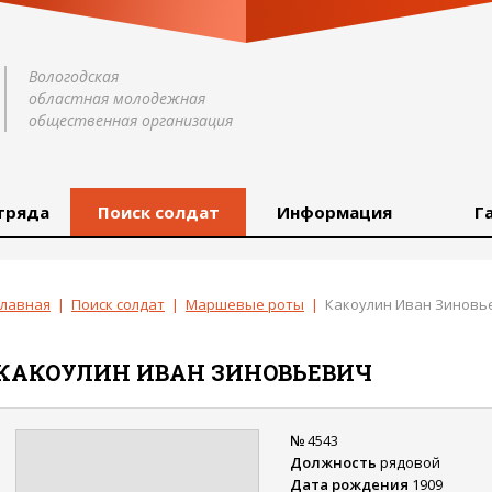
Вологодская
областная молодежная
общественная организация
тряда
Поиск солдат
Информация
Г
Главная
|
Поиск солдат
|
Маршевые роты
|
Какоулин Иван Зиновь
КАКОУЛИН
ИВАН
ЗИНОВЬЕВИЧ
№
4543
Должность
рядовой
Дата рождения
1909