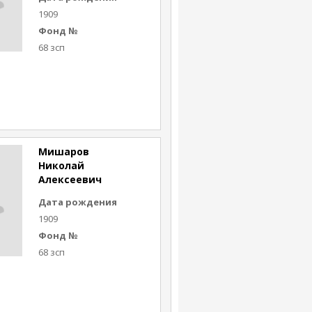
1909
Фонд №
68 зсп
Мишаров
Николай
Алексеевич
Дата рождения
1909
Фонд №
68 зсп