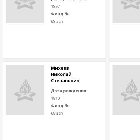
1897
Фонд №
68 зсп
Михеев
Николай
Степанович
Дата рождения
1910
Фонд №
68 зсп