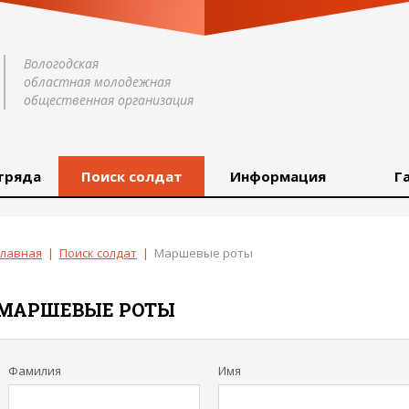
Вологодская
областная молодежная
общественная организация
тряда
Поиск солдат
Информация
Г
Главная
|
Поиск солдат
|
Маршевые роты
МАРШЕВЫЕ РОТЫ
Фамилия
Имя