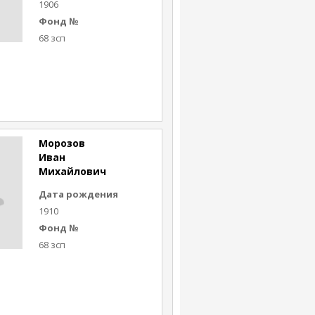
1906
Фонд №
68 зсп
Морозов
Иван
Михайлович
Дата рождения
1910
Фонд №
68 зсп