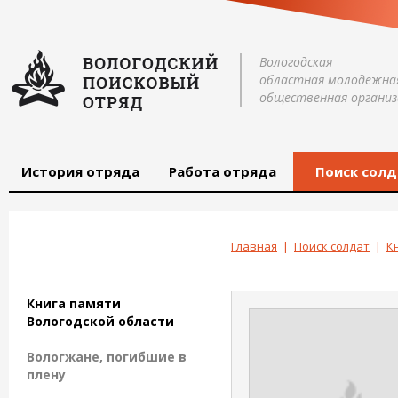
Вологодская
областная молодежна
общественная организ
История отряда
Работа отряда
Поиск солд
Главная
|
Поиск солдат
|
К
Книга памяти
Вологодской области
Вологжане, погибшие в
плену