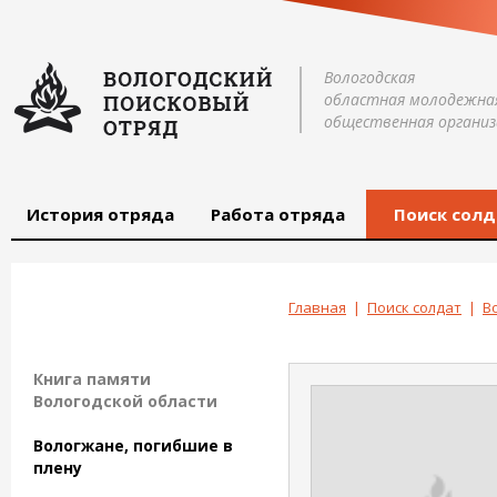
Вологодская
областная молодежна
общественная организ
История отряда
Работа отряда
Поиск солд
Главная
|
Поиск солдат
|
В
Книга памяти
Вологодской области
Вологжане, погибшие в
плену