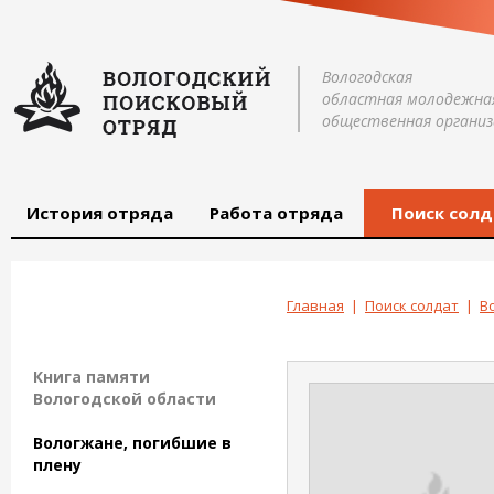
Вологодская
областная молодежна
общественная организ
История отряда
Работа отряда
Поиск солд
Главная
|
Поиск солдат
|
В
Книга памяти
Вологодской области
Вологжане, погибшие в
плену