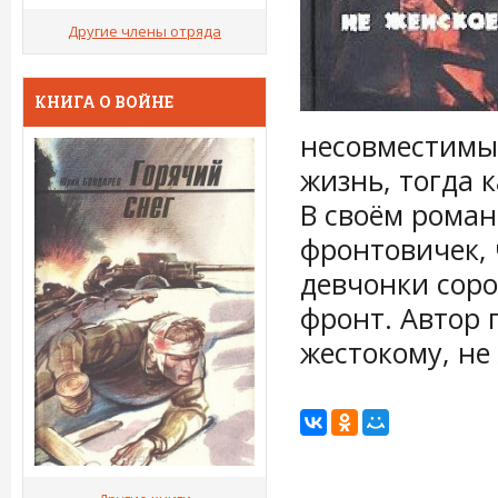
Другие члены отряда
КНИГА О ВОЙНЕ
несовместимые
жизнь, тогда 
В своём роман
фронтовичек, 
девчонки соро
фронт. Автор 
жестокому, не