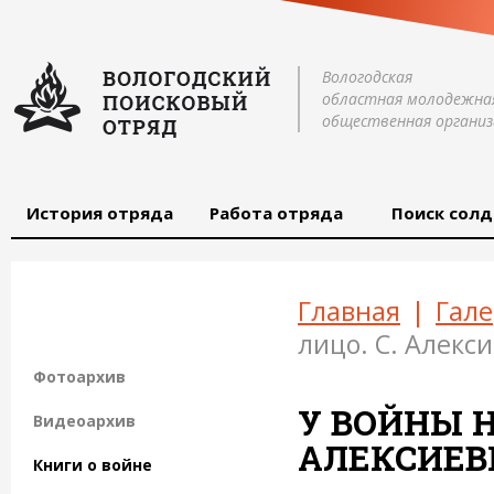
Вологодская
областная молодежна
общественная организ
История отряда
Работа отряда
Поиск солд
Главная
|
Гале
лицо. С. Алекс
Фотоархив
У ВОЙНЫ Н
Видеоархив
АЛЕКСИЕВ
Книги о войне