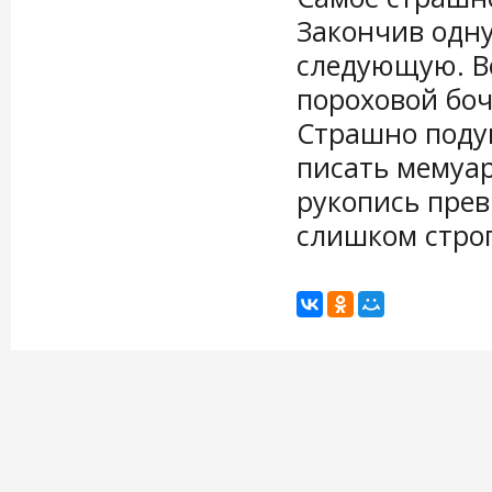
Закончив одну
следующую. В
пороховой боч
Страшно подум
писать мемуар
рукопись прев
слишком строг