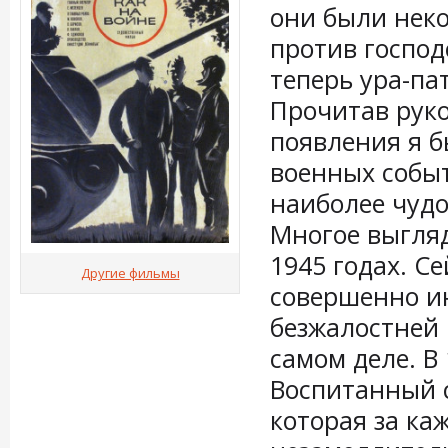
они были неко
против господ
теперь ура-па
Прочитав руко
появления я 
военных событ
наиболее чуд
Многое выгляд
1945 годах. С
Другие фильмы
совершенно ин
безжалостней 
самом деле. В 
Воспитанный 
которая за ка