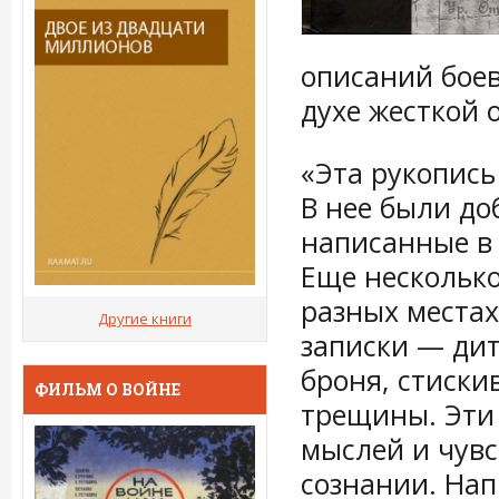
описаний боев
духе жесткой 
«Эта рукопись
В нее были до
написанные в 
Еще нескольк
разных местах
Другие книги
записки — дит
броня, стиски
ФИЛЬМ О ВОЙНЕ
трещины. Эти
мыслей и чувс
сознании. Нап