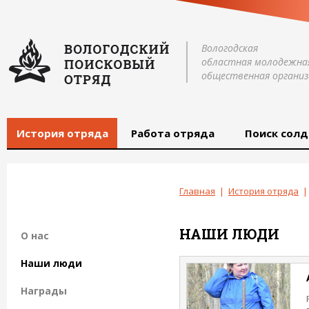
Вологодская
областная молодежна
общественная организ
История отряда
Работа отряда
Поиск солд
Главная
|
История отряда
|
НАШИ ЛЮДИ
О нас
Наши люди
Награды