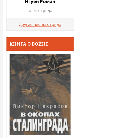
Нгуен Роман
член отряда
Другие члены отряда
КНИГА О ВОЙНЕ