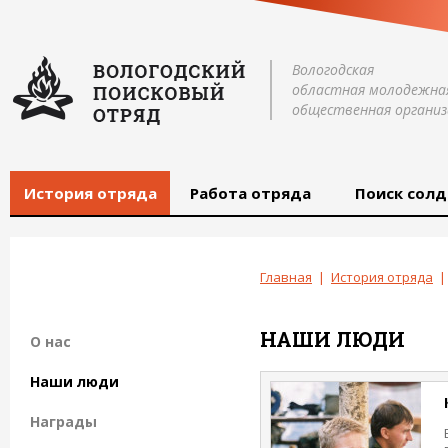
Вологодская
областная молодежна
общественная организ
История отряда
Работа отряда
Поиск солд
Главная
|
История отряда
|
НАШИ ЛЮДИ
О нас
Наши люди
Награды