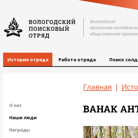
Вологодская
областная молодежна
общественная организ
История отряда
Работа отряда
Поиск солд
Главная
|
Исто
О нас
ВАНАК АН
Наши люди
Награды