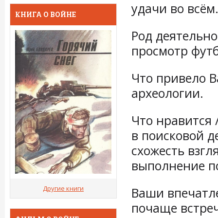
удачи во всём
КНИГА О ВОЙНЕ
Род деятельнос
просмотр футб
Что привело Ва
археологии.
Что нравится /
в поисковой д
схожесть взгл
выполнение п
Другие книги
Ваши впечатле
почаще встреч