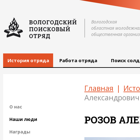
Вологодская
областная молодежна
общественная организ
История отряда
Работа отряда
Поиск солд
Главная
|
Исто
Александрович
О нас
РОЗОВ АЛ
Наши люди
Награды