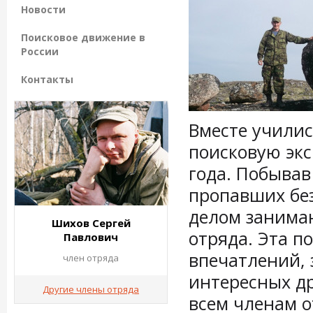
Новости
Поисковое движение в
России
Контакты
Вместе училис
поисковую эк
года. Побывав
пропавших без
делом занимаю
Шихов Сергей
отряда. Эта п
Павлович
впечатлений, 
член отряда
интересных др
Другие члены отряда
всем членам о