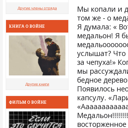
Мы копали и д
Другие члены отряда
том же - о мед
Я думала: « В
КНИГА О ВОЙНЕ
медальон! Я б
медальооооооо
услышат? Что 
за чепуха!» К
мы рассуждали
бедное дерево
Другие книги
Появилось не
капсулу. «Лари
ФИЛЬМ О ВОЙНЕ
«Ааааааааааааа
Медальон!!!!!!!
восторженное