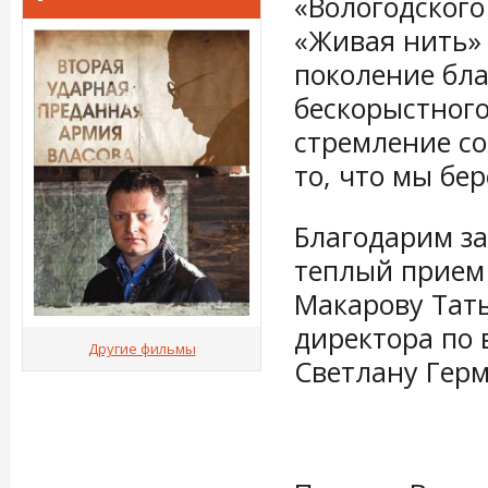
«Вологодского
«Живая нить»
поколение бла
бескорыстного
стремление с
то, что мы бе
Благодарим з
теплый прием
Макарову Тать
директора по 
Другие фильмы
Светлану Гер