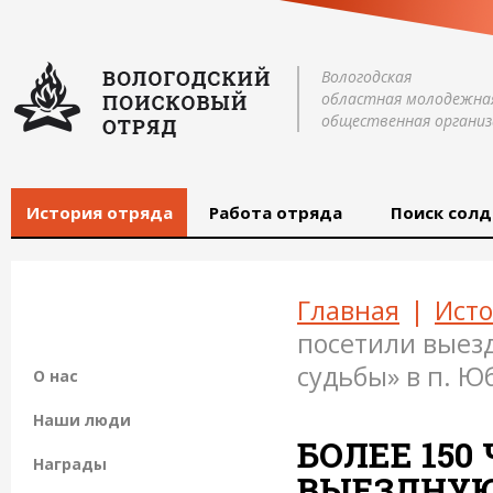
Вологодская
областная молодежна
общественная организ
История отряда
Работа отряда
Поиск солд
Главная
|
Исто
посетили выез
судьбы» в п. 
О нас
Наши люди
БОЛЕЕ 150
Награды
ВЫЕЗДНУЮ