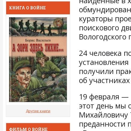
найденные в х
обмундирован
КНИГА О ВОЙНЕ
кураторы прое
поискового дв
Вологодского 
24 человека п
установления 
получили пра
об участниках
19 февраля — 
этот день мы 
Другие книги
Михайловичу 
преданности п
ФИЛЬМ О ВОЙНЕ