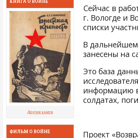
КНИГА О ВОЙНЕ
Сейчас в рабо
г. Вологде и 
списки участн
В дальнейшем
занесены на с
Это база данн
исследовател
информацию в 
солдатах, пог
Другие книги
ФИЛЬМ О ВОЙНЕ
Проект «Возвр