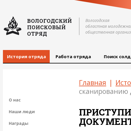
Вологодская
областная молодежна
общественная организ
История отряда
Работа отряда
Поиск солд
Главная
|
Исто
сканированию 
О нас
ПРИСТУПИ
Наши люди
ДОКУМЕНТ
Награды