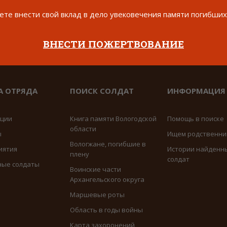
те внести свой вклад в дело увековечения памяти погибших
ВНЕСТИ ПОЖЕРТВОВАНИЕ
А ОТРЯДА
ПОИСК СОЛДАТ
ИНФОРМАЦИЯ
иции
Книга памяти Вологодской
Помощь в поиске
области
ы
Ищем родственни
Вологжане, погибшие в
иятия
Истории найденн
плену
солдат
ные солдаты
Воинские части
Архангельского округа
Маршевые роты
Область в годы войны
Карта захоронений