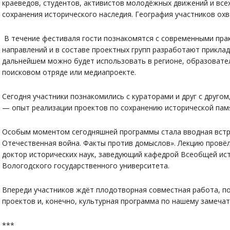
краеведов, студентов, активистов молодёжных движений и всех
сохранения исторического наследия. География участников ох
В течение фестиваля гости познакомятся с современными прак
направлений и в составе проектных групп разработают приклад
дальнейшем можно будет использовать в регионе, образовател
поисковом отряде или медиапроекте.
Сегодня участники познакомились с кураторами и друг с другом
— опыт реализации проектов по сохранению исторической памя
Особым моментом сегодняшней программы стала вводная встр
Отечественная война. Факты против домыслов». Лекцию провё
доктор исторических наук, заведующий кафедрой Всеобщей ис
Вологодского государственного университета.
Впереди участников ждёт плодотворная совместная работа, п
проектов и, конечно, культурная программа по нашему замеча
***