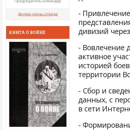
Председатель-командир
- Привлечени
Другие члены отряда
представления
дивизий через
КНИГА О ВОЙНЕ
- Вовлечение 
активное учас
историей бое
территории Во
- Сбор и свед
данных, с пер
в сети Интерн
- Формирован