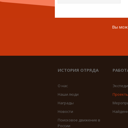
Вы може
ИСТОРИЯ ОТРЯДА
РАБОТ
О нас
Экспед
Наши люди
Проект
Награды
Меропр
Новости
Найден
Поисковое движение в
России