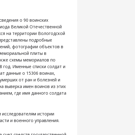
сведения о 90 воинских
риода Великой Отечественной
ся на территории Вологодской
 представлены подробные
нений, фотографии объектов в
мемориальной плиты в
акже схемы мемориалов по
8 год. Именные списки солдат и
т данные о 15306 воинах,
 умерших от ран и болезней и
а выверка имен воинов из этих
занием, где имя данного солдата
и исследователям истории
асти и военного управления.
а счет средств государственной