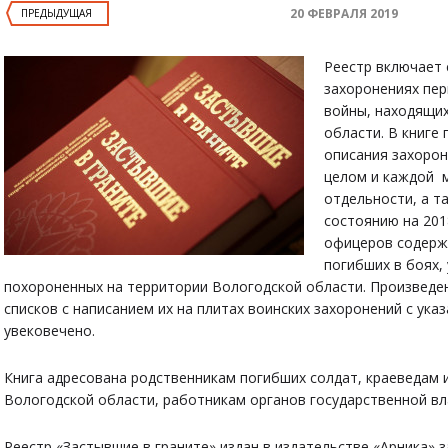
20 ФЕВРАЛЯ 2019
ПРЕДЫДУЩАЯ
Реестр включает 
захоронениях пе
войны, находящих
области. В книге
описания захоро
целом и каждой 
отдельности, а т
состоянию на 201
офицеров содержа
погибших в боях,
похороненных на территории Вологодской области. Произведен
списков с написанием их на плитах воинских захоронений с ука
увековечено.
Книга адресована родственникам погибших солдат, краеведам 
Вологодской области, работникам органов государственной вл
Реестр «Застывшие в граните» издан в издательстве «Арника» з