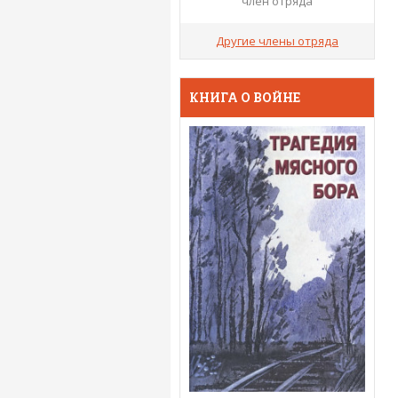
член отряда
Другие члены отряда
КНИГА О ВОЙНЕ