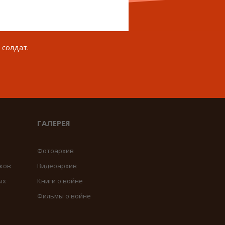
 солдат.
ГАЛЕРЕЯ
Фотоархив
ков
Видеоархив
ых
Книги о войне
Фильмы о войне