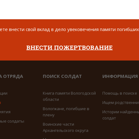
те внести свой вклад в дело увековечения памяти погибших
ВНЕСТИ ПОЖЕРТВОВАНИЕ
А ОТРЯДА
ПОИСК СОЛДАТ
ИНФОРМАЦИЯ
иции
Книга памяти Вологодской
Помощь в поиске
области
ы
Ищем родственни
Вологжане, погибшие в
иятия
Истории найденн
плену
солдат
ные солдаты
Воинские части
Архангельского округа