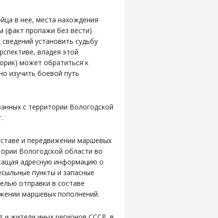
йца в нее, места нахождения
м (факт пропажи без вести)
 сведений установить судьбу
рспективе, владея этой
торик) может обратиться к
но изучить боевой путь
ванных с территории Вологодской
.
оставе и передвижении маршевых
тории Вологодской области во
ржащая адресную информацию о
есыльные пункты и запасные
целью отправки в составе
ижении маршевых пополнений.
 и жители иных регионов СССР, в