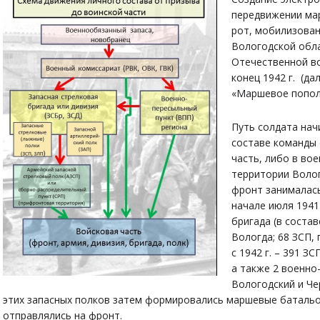
передвижении ма
рот, мобилизован
Вологодской обл
Отечественной во
конец 1942 г. (да
«Маршевое попол
Путь солдата нач
составе команды 
часть, либо в во
территории Волог
фронт занималась
начале июля 1941 
бригада (в состав
Вологда; 68 ЗСП, г
с 1942 г. – 391 ЗС
а также 2 военно
Вологодский и Че
этих запасных полков затем формировались маршевые батальо
отправлялись на фронт.