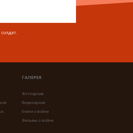
 солдат.
ГАЛЕРЕЯ
Фотоархив
ков
Видеоархив
ых
Книги о войне
Фильмы о войне