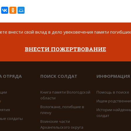
те внести свой вклад в дело увековечения памяти погибших
ВНЕСТИ ПОЖЕРТВОВАНИЕ
А ОТРЯДА
ПОИСК СОЛДАТ
ИНФОРМАЦИЯ
иции
Книга памяти Вологодской
Помощь в поиске
области
ы
Ищем родственни
Вологжане, погибшие в
иятия
Истории найденн
плену
солдат
ные солдаты
Воинские части
Архангельского округа