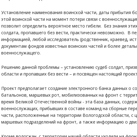
Установление наименования воинской части, даты прибытия бо
этой воинской части на момент потери связи с военнослужащи
позволит определить вероятное место гибели. Без знания этих
солдата, пропавшего без вести, практически невозможно. В пе
информацией, любой исследователь (родственник, краевед, ис
документам фондов известных воинских частей и более деталь
военнослужащего.
Решению данной проблемы – установлению судеб солдат, приз
области и пропавших без вести – и посвящен настоящий проект
Проект предполагает создание электронного банка данных о с
батальонов, маршевых рот, мобилизованных на фронт с терри
время Великой Отечественной войны - эта база данных, соде
военнослужащих, прибывших в составе команд на сборные пер
части, расположенные на территории Вологодской области, с 
маршевых подразделений на фронт, а также информацию о дв
Кроме вологжан с территории нашей области уходили на фронт