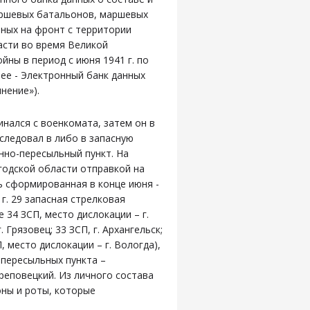
ршевых батальонов, маршевых
ных на фронт с территории
асти во время Великой
йны в период с июня 1941 г. по
лее - Электронный банк данных
нение»).
инался с военкомата, затем он в
следовал в либо в запасную
енно-пересыльный пункт. На
одской области отправкой на
 сформированная в конце июня -
г. 29 запасная стрелковая
е 34 ЗСП, место дислокации – г.
. Грязовец; 33 ЗСП, г. Архангельск;
П, место дислокации – г. Вологда),
-пересыльных пункта –
реповецкий. Из личного состава
ны и роты, которые