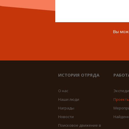
Вы може
ИСТОРИЯ ОТРЯДА
РАБОТ
О нас
Экспед
Наши люди
Проект
Награды
Меропр
Новости
Найден
Поисковое движение в