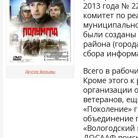
2013 года № 2
комитет по ре
муниципальном
были созданы
района (город
сбора информа
Всего в рабоч
Другие фильмы
Кроме этого 
организации 
ветеранов, е
«Поколение» г
объединение п
«Вологодский 
ДОСААФ поиск