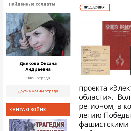
Найденные солдаты
ПРЕДЫДУЩАЯ
Дьякова Оксана
Андреевна
Член отряда
проекта «Элек
Другие члены отряда
области». Вол
регионом, в к
КНИГА О ВОЙНЕ
летию Победы 
фашистскими 