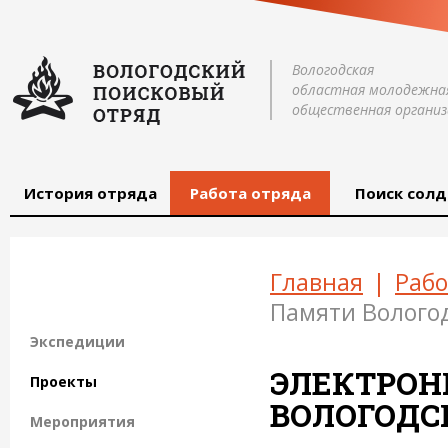
Вологодская
областная молодежна
общественная организ
История отряда
Работа отряда
Поиск солд
Главная
|
Рабо
Памяти Волого
Экспедиции
ЭЛЕКТРОН
Проекты
ВОЛОГОДС
Мероприятия