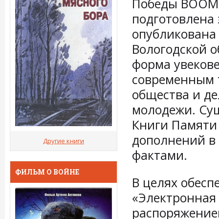
Победы ВООМО
подготовлена 
опубликована 
Вологодской о
форма увекове
современным 
общества и д
молодежи. Су
Книги Памяти 
дополнений в
Другие книги
фактами.
ФИЛЬМ О ВОЙНЕ
В целях обесп
«Электронная 
распоряжением