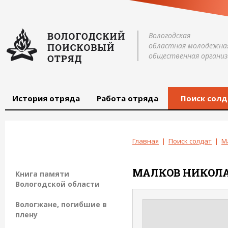
Вологодская
областная молодежна
общественная организ
История отряда
Работа отряда
Поиск солд
Главная
|
Поиск солдат
|
М
МАЛКОВ
НИКОЛ
Книга памяти
Вологодской области
Вологжане, погибшие в
плену