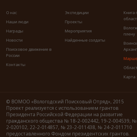
О нас
Экспедиции
Книга 
облас
Наши люди
Проекты
Вологж
Награды
Мероприятия
плену
Новости
Найденные солдаты
Воинск
Поисковое движение в
Арханг
России
Марше
Контакты
Област
Карта
© ВОМОО «Вологодский Поисковый Отряд», 2015
Проект реализуется с использованием грантов
Президента Российской Федерации на развитие
гражданского общества № 18-2-002442, 19-2-004539, №
2-020102, 22-2-014857, № 23-2-011438, № 24-2-011710
предоставленного Фондом президентских грантов.