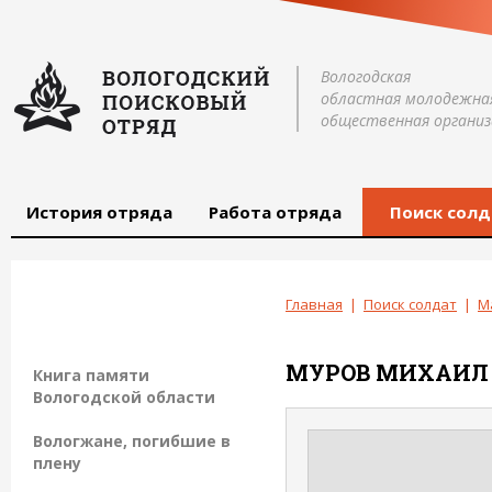
Вологодская
областная молодежна
общественная организ
История отряда
Работа отряда
Поиск солд
Главная
|
Поиск солдат
|
М
МУРОВ
МИХАИЛ
Книга памяти
Вологодской области
Вологжане, погибшие в
плену