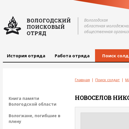
Вологодская
областная молодежна
общественная организ
История отряда
Работа отряда
Поиск солд
Главная
|
Поиск солдат
|
М
НОВОСЕЛОВ
НИК
Книга памяти
Вологодской области
Вологжане, погибшие в
плену