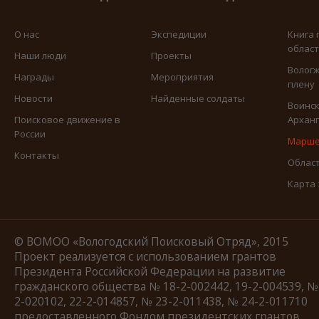
О нас
Экспедиции
Книга 
облас
Наши люди
Проекты
Вологж
Награды
Мероприятия
плену
Новости
Найденные солдаты
Воинск
Поисковое движение в
Арханг
России
Марше
Контакты
Област
Карта
© ВОМОО «Вологодский Поисковый Отряд», 2015
Проект реализуется с использованием грантов
Президента Российской Федерации на развитие
гражданского общества № 18-2-002442, 19-2-004539, №
2-020102, 22-2-014857, № 23-2-011438, № 24-2-011710
предоставленного Фондом президентских грантов.