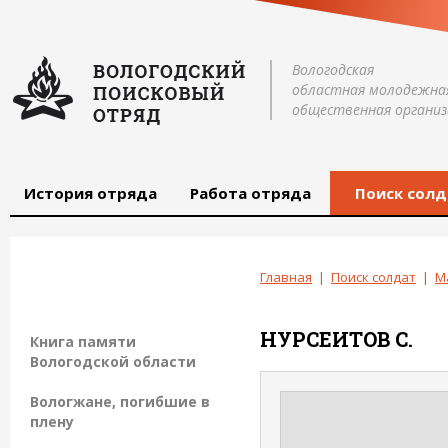
Вологодская
областная молодежна
общественная организ
История отряда
Работа отряда
Поиск солд
Главная
|
Поиск солдат
|
М
НУРСЕИТОВ
С.
Книга памяти
Вологодской области
Вологжане, погибшие в
плену