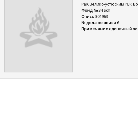
РВК
Велико-устюским РВК Во
Фонд №
34 зсп
Опись
301963
№ дела по описи
6
Примечание
одиночный ли