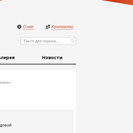
О нас
Контакты
алерея
Новости
аевич
довой