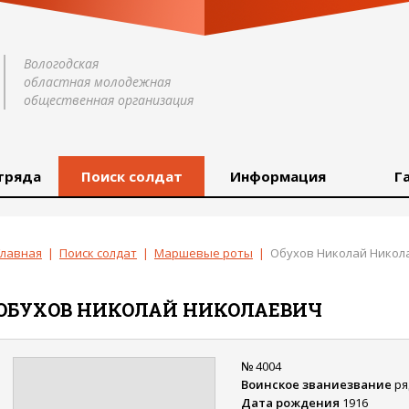
Вологодская
областная молодежная
общественная организация
тряда
Поиск солдат
Информация
Г
Главная
|
Поиск солдат
|
Маршевые роты
|
Обухов Николай Никол
ОБУХОВ
НИКОЛАЙ
НИКОЛАЕВИЧ
№
4004
Воинское званиезвание
ря
Дата рождения
1916