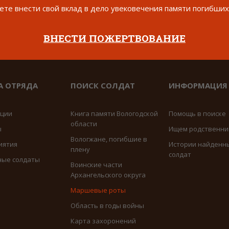
те внести свой вклад в дело увековечения памяти погибших
ВНЕСТИ ПОЖЕРТВОВАНИЕ
А ОТРЯДА
ПОИСК СОЛДАТ
ИНФОРМАЦИЯ
иции
Книга памяти Вологодской
Помощь в поиске
области
ы
Ищем родственни
Вологжане, погибшие в
иятия
Истории найденн
плену
солдат
ные солдаты
Воинские части
Архангельского округа
Маршевые роты
Область в годы войны
Карта захоронений