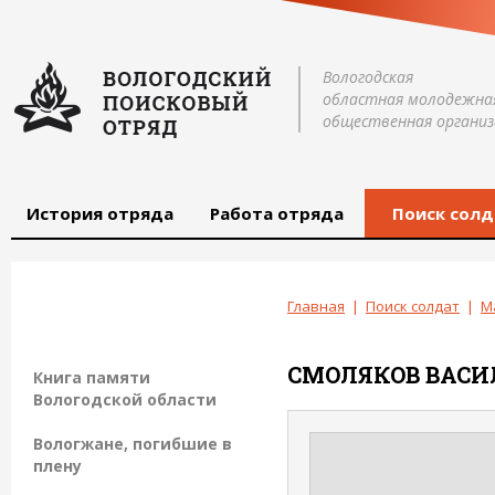
Вологодская
областная молодежна
общественная организ
История отряда
Работа отряда
Поиск солд
Главная
|
Поиск солдат
|
М
СМОЛЯКОВ
ВАСИ
Книга памяти
Вологодской области
Вологжане, погибшие в
плену