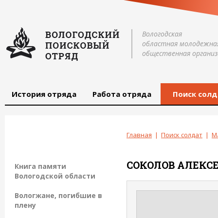
Вологодская
областная молодежна
общественная организ
История отряда
Работа отряда
Поиск солд
Главная
|
Поиск солдат
|
М
СОКОЛОВ
АЛЕКС
Книга памяти
Вологодской области
Вологжане, погибшие в
плену