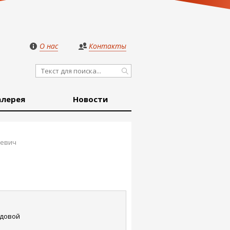
О нас
Контакты
алерея
Новости
аевич
довой