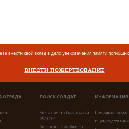
те внести свой вклад в дело увековечения памяти погибших
ВНЕСТИ ПОЖЕРТВОВАНИЕ
А ОТРЯДА
ПОИСК СОЛДАТ
ИНФОРМАЦИЯ
иции
Книга памяти Вологодской
Помощь в поиске
области
ы
Ищем родственни
Вологжане, погибшие в