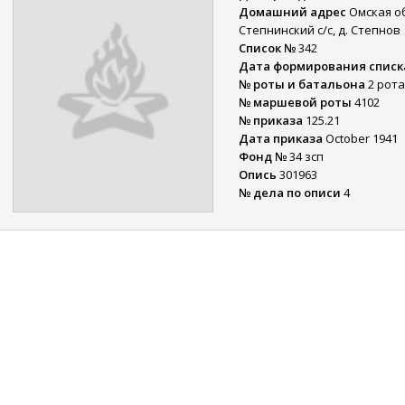
Домашний адрес
Омская об
Степнинский с/с, д. Степнов
Список №
342
Дата формирования списк
№ роты и батальона
2 рота
№ маршевой роты
4102
№ приказа
125.21
Дата приказа
October 1941
Фонд №
34 зсп
Опись
301963
№ дела по описи
4