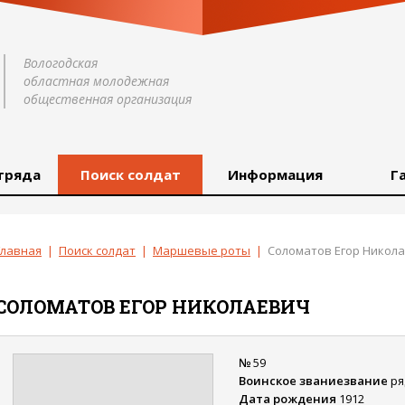
Вологодская
областная молодежная
общественная организация
тряда
Поиск солдат
Информация
Г
Главная
|
Поиск солдат
|
Маршевые роты
|
Соломатов Егор Никол
СОЛОМАТОВ
ЕГОР
НИКОЛАЕВИЧ
№
59
Воинское званиезвание
ря
Дата рождения
1912