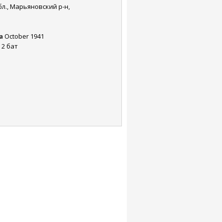
л., Марьяновский р-н,
а
October 1941
 2 бат