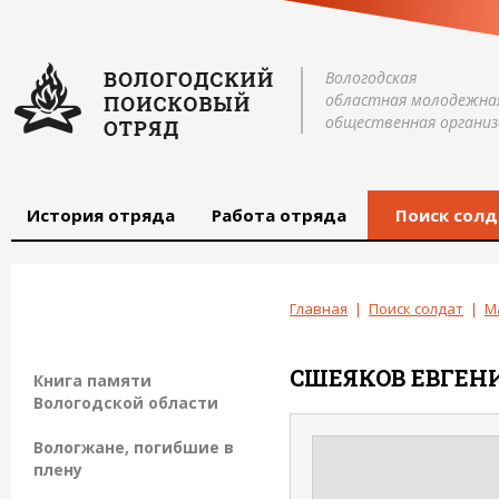
Вологодская
областная молодежна
общественная организ
История отряда
Работа отряда
Поиск солд
Главная
|
Поиск солдат
|
М
СШЕЯКОВ
ЕВГЕН
Книга памяти
Вологодской области
Вологжане, погибшие в
плену