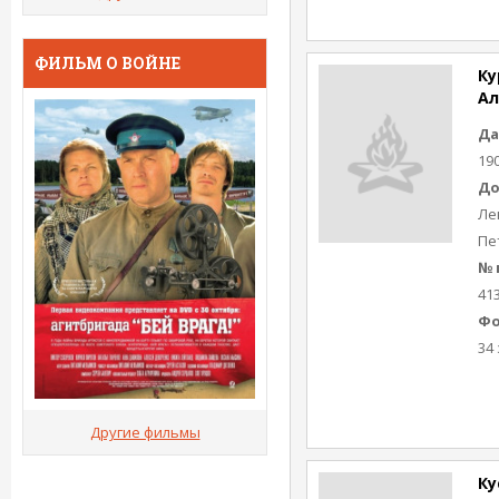
ФИЛЬМ О ВОЙНЕ
Ку
Ал
Да
19
До
Ле
Пе
№ 
41
Фо
34 
Другие фильмы
Ку