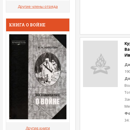
Другие члены отряда
КНИГА О ВОЙНЕ
Ку
Ва
Ив
Да
19
До
Во
То
Зао
Ме
Фо
34 
Другие книги