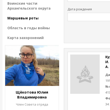
Воинские части
Архангельского округа
Дата рождения
Маршевые роты
Область в годы войны
Карта захоронений
Ку
И.
А.
Да
19
№ 
Щёкотова Юлия
41
Владимировна
Фо
34 
Член Совета отряда