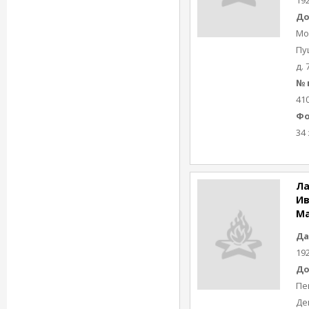
19
До
Мос
Пу
д. 
№ 
41
Фо
34 
Л
Ив
М
Да
19
До
Пе
Де