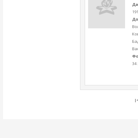
Да
19
До
Во
Ко
Бад
Ва
Фо
34 
|