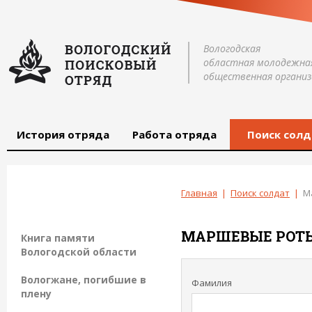
Вологодская
областная молодежна
общественная организ
История отряда
Работа отряда
Поиск солд
Главная
|
Поиск солдат
|
М
МАРШЕВЫЕ РОТ
Книга памяти
Вологодской области
Вологжане, погибшие в
Фамилия
плену