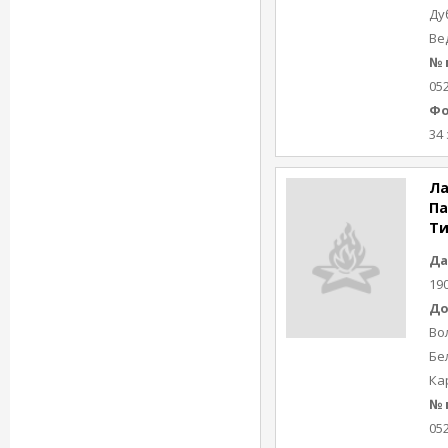
Ду
Ве
№ 
05
Фо
34 
Ла
Па
Ти
Да
19
До
Во
Бе
Ка
№ 
05