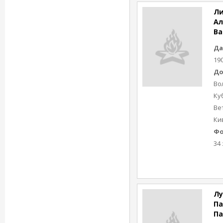
Л
Ал
Ва
Да
19
До
Во
Ку
Вет
Ки
Фо
34 
Лу
Па
Па