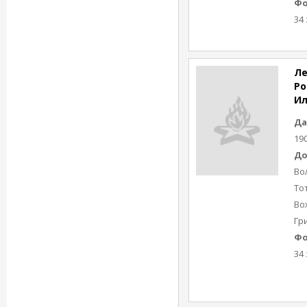
Фо
34 
Ле
Ро
И
Да
19
До
Во
То
Во
Гр
Фо
34 