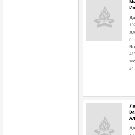
М
Ив
Да
19
До
г.
№ 
41
Фо
34 
Ла
Ва
Ал
Да