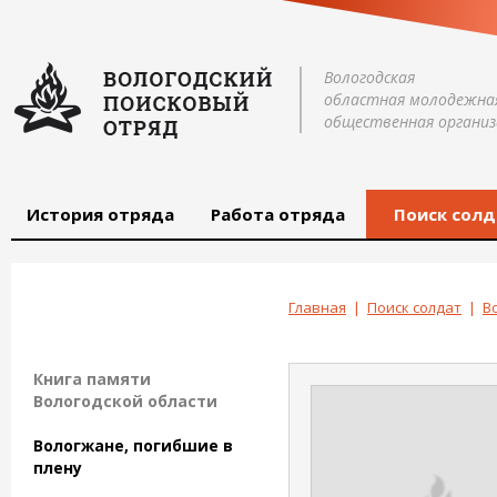
Вологодская
областная молодежна
общественная организ
История отряда
Работа отряда
Поиск солд
Главная
|
Поиск солдат
|
В
Книга памяти
Вологодской области
Вологжане, погибшие в
плену