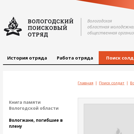
Вологодская
областная молодежна
общественная организ
История отряда
Работа отряда
Поиск солд
Главная
|
Поиск солдат
|
В
Книга памяти
Вологодской области
Вологжане, погибшие в
плену